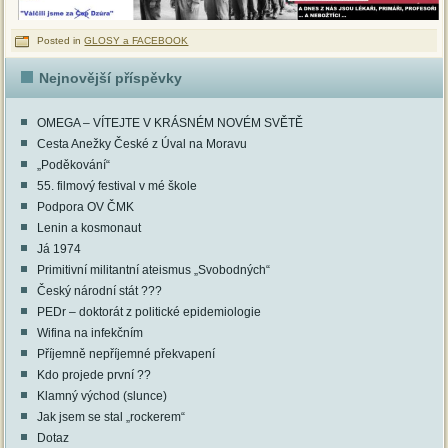
Posted in
GLOSY a FACEBOOK
Nejnovější příspěvky
OMEGA – VÍTEJTE V KRÁSNÉM NOVÉM SVĚTĚ
Cesta Anežky České z Úval na Moravu
„Poděkování“
55. filmový festival v mé škole
Podpora OV ČMK
Lenin a kosmonaut
Já 1974
Primitivní militantní ateismus „Svobodných“
Český národní stát ???
PEDr – doktorát z politické epidemiologie
Wifina na infekčním
Příjemně nepříjemné překvapení
Kdo projede první ??
Klamný východ (slunce)
Jak jsem se stal „rockerem“
Dotaz