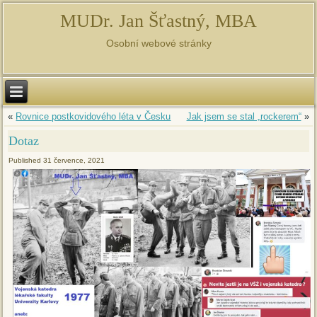
MUDr. Jan Šťastný, MBA
Osobní webové stránky
«
Rovnice postkovidového léta v Česku
Jak jsem se stal „rockerem“
»
Dotaz
Published
31 července, 2021